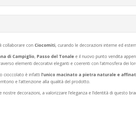
di collaborare con
Ciocomiti
, curando le decorazioni interne ed estern
na di Campiglio
,
Passo del Tonale
e il nuovo punto vendita appe
raverso elementi decorativi eleganti e coerenti con l’atmosfera dei lor
ro cioccolato è infatti
l’unico macinato a pietra naturale e affinat
ritorio e l’attenzione alla qualità del prodotto.
le nostre decorazioni, a valorizzare l’eleganza e l’identità di questo b