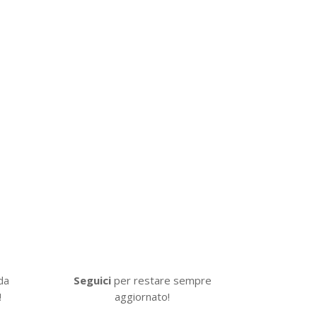
I nostri social
Seguici
per restare sempre
 da
aggiornato!
!