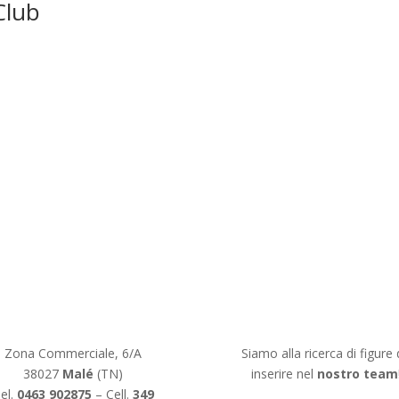
Club
Informazioni
Lavora con noi
Zona Commerciale, 6/A
Siamo alla ricerca di figure
38027
Malé
(TN)
inserire nel
nostro team
el.
0463 902875
– Cell.
349