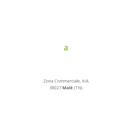
Graffite
Informazioni
Zona Commerciale, 6/A
38027
Malé
(TN)
Tel.
0463 902875
– Cell.
349 3205743
produzione@graffitestudio.it
P.IVA
01888120225
C.F.
NDRWTR71H29L378E
Lavora con noi